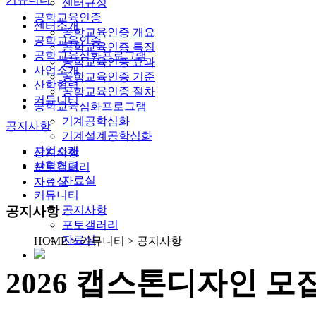
센터규정
공학교육인증
센터소개
공학교육인증 개요
공학교육인증
공학교육인증 특징
공학교육심화프로그램
공학교육인증 효과
사업소개
공학교육인증 기준
산학협력
공학교육인증 절차
커뮤니티
공학교육심화프로그램
기계공학심화
공지사항
기계설계공학심화
사업소개
공지사항
산학협력
포토갤러리
자료실
자료실
커뮤니티
공지사항
공지사항
포토갤러리
자료실
HOME > 커뮤니티 > 공지사항
2026 캡스톤디자인 모